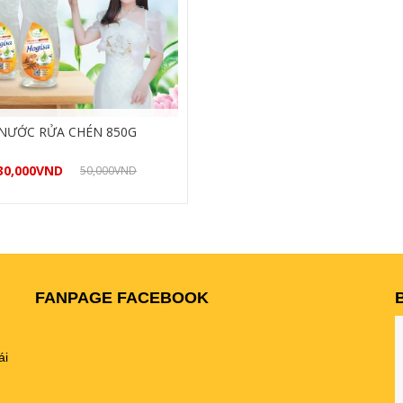
NƯỚC RỬA CHÉN 850G
30,000
VND
50,000
VND
Mua hàng
FANPAGE FACEBOOK
ái