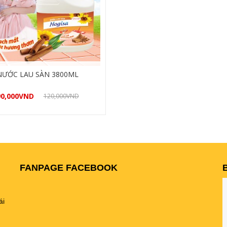
NƯỚC LAU SÀN 3800ML
0,000
VND
120,000
VND
Mua hàng
FANPAGE FACEBOOK
ái