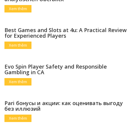
Xem thêm
Best Games and Slots at 4u: A Practical Review
for Experienced Players
Xem thêm
Evo Spin Player Safety and Responsible
Gambling in CA
Xem thêm
Pari бонусы и акции: как оценивать выгоду
без иллюзий
Xem thêm