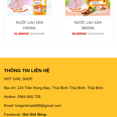
NƯỚC LAU SÀN
NƯỚC LAU SÀN
1000ML
3800ML
35,000
VND
60,000
VND
90,000
VND
120,000
VND
Mua hàng
Mua hàng
THÔNG TIN LIÊN HỆ
HOT GIRL SHOP
Địa chỉ: 124 Trần Hưng Đạo, Thái Bình Thái Bình, Thái Bình
Hotline: 0964.666.728
Email: hotgirlshoptb89@gmail.com
Facebook:
Hot Girl Shop