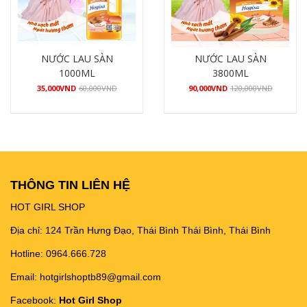
NƯỚC LAU SÀN
NƯỚC LAU SÀN
1000ML
3800ML
35,000
VND
60,000
VND
90,000
VND
120,000
VND
Mua hàng
Mua hàng
THÔNG TIN LIÊN HỆ
HOT GIRL SHOP
Địa chỉ: 124 Trần Hưng Đạo, Thái Bình Thái Bình, Thái Bình
Hotline: 0964.666.728
Email: hotgirlshoptb89@gmail.com
Facebook:
Hot Girl Shop