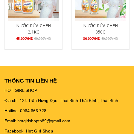
NƯỚC RỬA CHÉN
NƯỚC RỬA CHÉN
2,1KG
850G
65,000
VND
90,000
VND
30,000
VND
50,000
VND
Mua hàng
Mua hàng
THÔNG TIN LIÊN HỆ
HOT GIRL SHOP
Địa chỉ: 124 Trần Hưng Đạo, Thái Bình Thái Bình, Thái Bình
Hotline: 0964.666.728
Email: hotgirlshoptb89@gmail.com
Facebook:
Hot Girl Shop