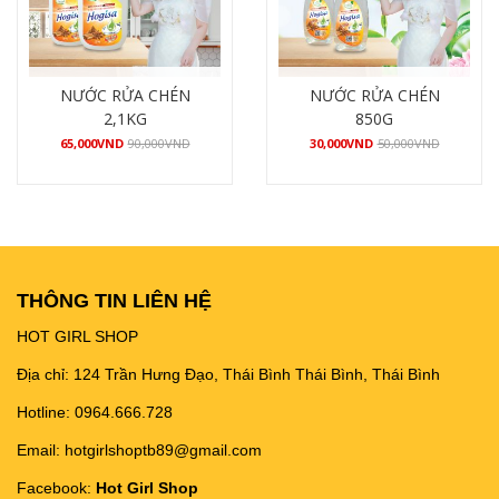
NƯỚC RỬA CHÉN
NƯỚC RỬA CHÉN
2,1KG
850G
65,000
VND
90,000
VND
30,000
VND
50,000
VND
Mua hàng
Mua hàng
THÔNG TIN LIÊN HỆ
HOT GIRL SHOP
Địa chỉ: 124 Trần Hưng Đạo, Thái Bình Thái Bình, Thái Bình
Hotline: 0964.666.728
Email: hotgirlshoptb89@gmail.com
Facebook:
Hot Girl Shop