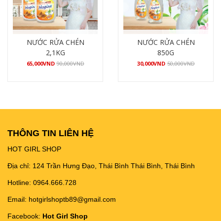
NƯỚC RỬA CHÉN
NƯỚC RỬA CHÉN
2,1KG
850G
65,000
VND
90,000
VND
30,000
VND
50,000
VND
Mua hàng
Mua hàng
THÔNG TIN LIÊN HỆ
HOT GIRL SHOP
Địa chỉ: 124 Trần Hưng Đạo, Thái Bình Thái Bình, Thái Bình
Hotline: 0964.666.728
Email: hotgirlshoptb89@gmail.com
Facebook:
Hot Girl Shop