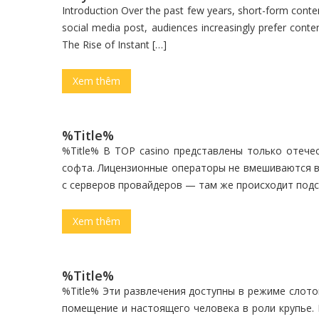
Introduction Over the past few years, short-form cont
social media post, audiences increasingly prefer conte
The Rise of Instant […]
Xem thêm
%Title%
%Title% В TOP casino представлены только отеч
софта. Лицензионные операторы не вмешиваются в 
с серверов провайдеров — там же происходит подс
Xem thêm
%Title%
%Title% Эти развлечения доступны в режиме слото
помещение и настоящего человека в роли крупье. 