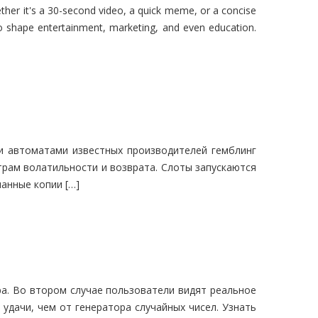
her it's a 30-second video, a quick meme, or a concise
 to shape entertainment, marketing, and even education.
и автоматами известных производителей гемблинг
трам волатильности и возврата. Слоты запускаются
анные копии […]
ра. Во втором случае пользователи видят реальное
удачи, чем от генератора случайных чисел. Узнать