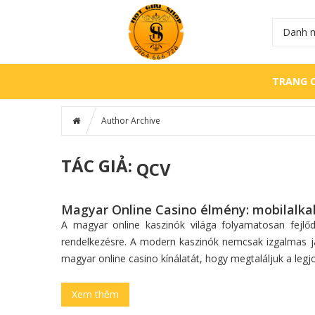
Danh 
TRANG 
Author Archive
TÁC GIẢ:
QCV
Magyar Online Casino élmény: mobilalka
A magyar online kaszinók világa folyamatosan fejl
rendelkezésre. A modern kaszinók nemcsak izgalmas já
magyar online casino kínálatát, hogy megtaláljuk a leg
Xem thêm