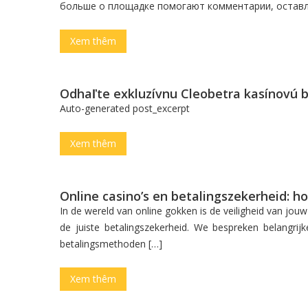
больше о площадке помогают комментарии, оставл
Xem thêm
Odhaľte exkluzívnu Cleobetra kasínovú
Auto-generated post_excerpt
Xem thêm
Online casino’s en betalingszekerheid: h
In de wereld van online gokken is de veiligheid van jouw 
de juiste betalingszekerheid. We bespreken belangri
betalingsmethoden […]
Xem thêm