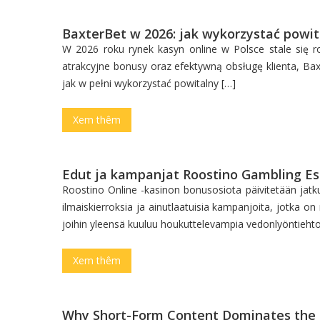
BaxterBet w 2026: jak wykorzystać powi
W 2026 roku rynek kasyn online w Polsce stale się r
atrakcyjne bonusy oraz efektywną obsługę klienta, Ba
jak w pełni wykorzystać powitalny […]
Xem thêm
Edut ja kampanjat Roostino Gambling Es
Roostino Online -kasinon bonusosiota päivitetään jatkuvast
ilmaiskierroksia ja ainutlaatuisia kampanjoita, jotka on r
joihin yleensä kuuluu houkuttelevampia vedonlyöntiehto
Xem thêm
Why Short-Form Content Dominates the I