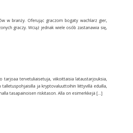
rów w branży. Oferując graczom bogaty wachlarz gier,
onych graczy. Wciąż jednak wiele osób zastanawia się,
arjoaa tervetuliaisetuja, viikoittaisia ​​lataustarjouksia,
letuspohjaisilla ja kryptovaluuttoihin liittyvillä eduilla,
lla tasapainoisen riskitason. Alla on esimerkkejä […]