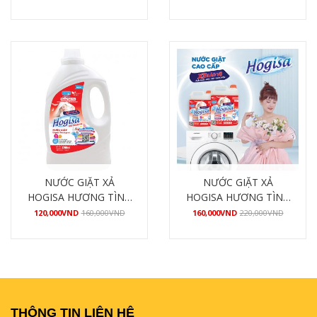
Mua hàng
Mua hàng
NƯỚC GIẶT XẢ
NƯỚC GIẶT XẢ
HOGISA HƯƠNG TÌNH
HOGISA HƯƠNG TÌNH
YÊU 3200ML
YÊU 4800ML
120,000
VND
160,000
VND
160,000
VND
220,000
VND
Mua hàng
Mua hàng
THÔNG TIN LIÊN HỆ