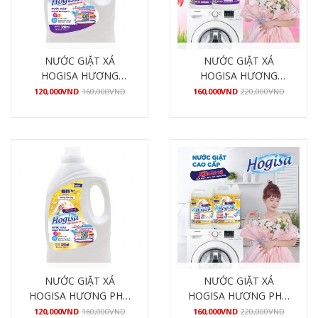
NƯỚC GIẶT XẢ
NƯỚC GIẶT XẢ
HOGISA HƯƠNG
HOGISA HƯƠNG
HẠNH PHÚC 3200ML
HẠNH PHÚC 4800ML
120,000
VND
160,000
VND
160,000
VND
220,000
VND
Mua hàng
Mua hàng
NƯỚC GIẶT XẢ
NƯỚC GIẶT XẢ
HOGISA HƯƠNG PHÚ
HOGISA HƯƠNG PHÚ
QUÝ 3200ML
QUÝ 4800ML
120,000
VND
160,000
VND
160,000
VND
220,000
VND