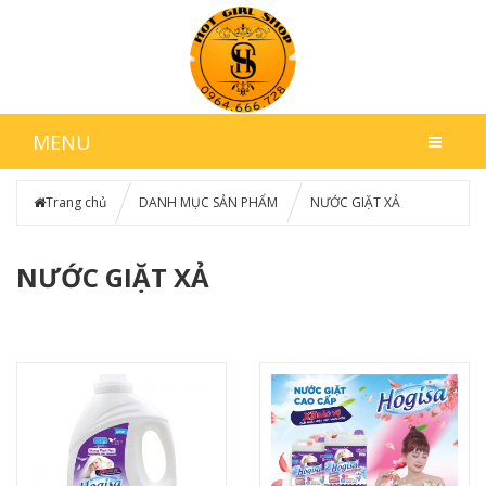
MENU
Trang chủ
DANH MỤC SẢN PHẨM
NƯỚC GIẶT XẢ
NƯỚC GIẶT XẢ