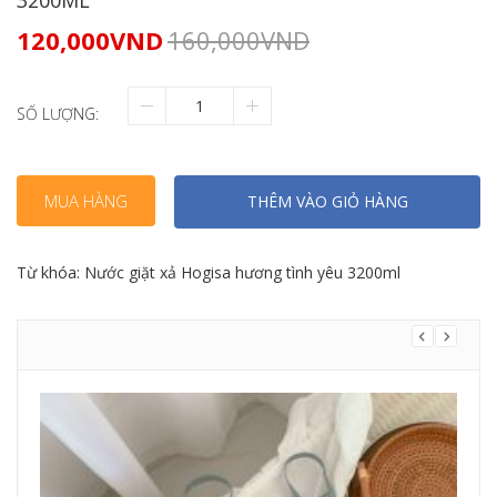
3200ML
120,000
VND
160,000
VND
SỐ LƯỢNG:
MUA HÀNG
THÊM VÀO GIỎ HÀNG
Từ khóa:
Nước giặt xả Hogisa hương tình yêu 3200ml