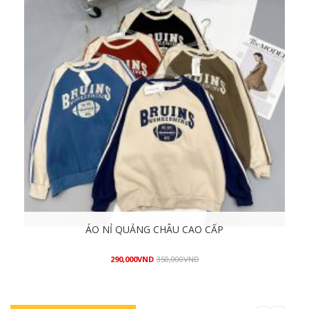
L
ÁO NỈ QUẢNG CHÂU CAO CẤP
290,000
VND
350,000
VND
Mua hàng