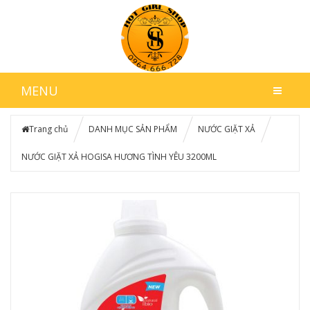
MENU
Trang chủ
DANH MỤC SẢN PHẨM
NƯỚC GIẶT XẢ
NƯỚC GIẶT XẢ HOGISA HƯƠNG TÌNH YÊU 3200ML