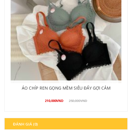
QUẦN ỐNG LOE CÁ TÍNH PHONG CÁCH
490,000
VND
550,000
VND
Mua hàng
ĐÁNH GIÁ (0)