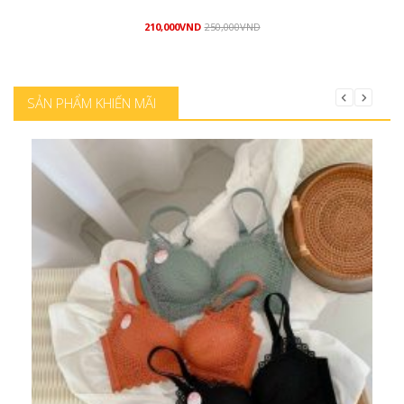
210,000
VND
250,000
VND
Mua hàng
SẢN PHẨM KHIẾN MÃI