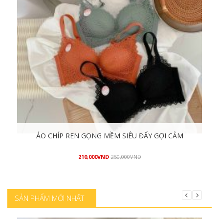
ÁO CHÍP REN GỌNG MỀM SIÊU ĐẨY GỢI CẢM
210,000
VND
250,000
VND
Mua hàng
SẢN PHẨM MỚI NHẤT