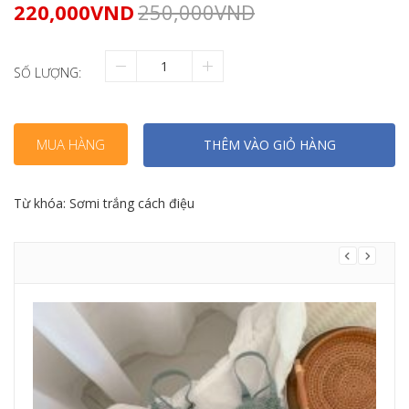
220,000
VND
250,000
VND
SỐ LƯỢNG:
MUA HÀNG
THÊM VÀO GIỎ HÀNG
Từ khóa:
Sơmi trắng cách điệu