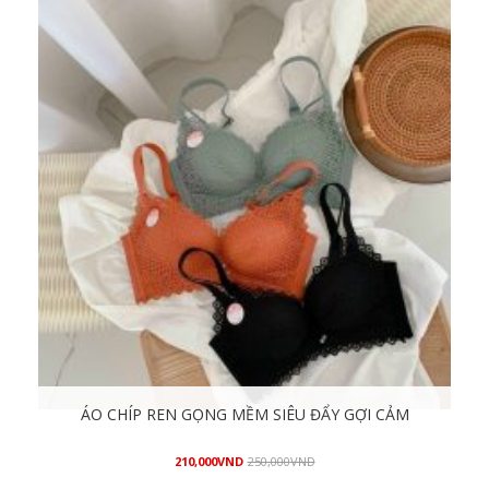
ÁO CHÍP REN GỌNG MỀM SIÊU ĐẨY GỢI CẢM
210,000
VND
250,000
VND