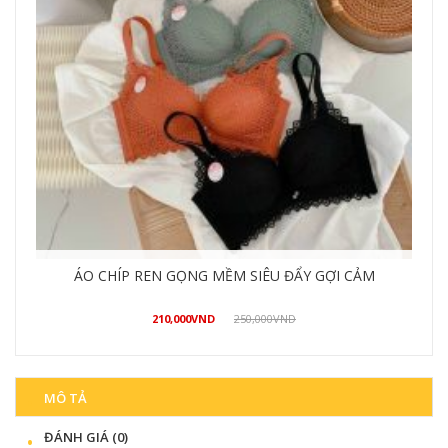
QUẦN ỐNG LOE CÁ TÍNH PHONG CÁCH
490,000
VND
550,000
VND
Mua hàng
MÔ TẢ
ĐÁNH GIÁ (0)