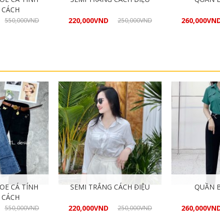
 CÁCH
220,000
VND
260,000
VN
550,000
VND
250,000
VND
 hàng
Mua hàng
M
OE CÁ TÍNH
SEMI TRẮNG CÁCH ĐIỆU
QUẦN B
 CÁCH
220,000
VND
260,000
VN
550,000
VND
250,000
VND