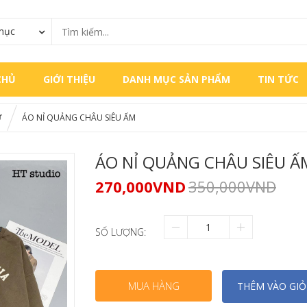
mục
CHỦ
GIỚI THIỆU
DANH MỤC SẢN PHẨM
TIN TỨC
Ữ
ÁO NỈ QUẢNG CHÂU SIÊU ẤM
ÁO NỈ QUẢNG CHÂU SIÊU Ấ
270,000
VND
350,000
VND
SỐ LƯỢNG:
MUA HÀNG
THÊM VÀO GI