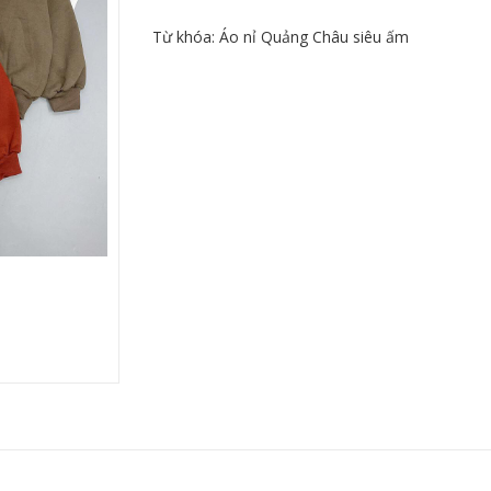
Từ khóa:
Áo nỉ Quảng Châu siêu ấm
HÂU SIÊU ẤM
ÁO NỈ QUẢNG CHÂU CAO CẤP
ÁO CHÍP R
SIÊU ĐẨ
290,000
VND
210,000
VND
350,000
VND
350,000
VND
hàng
Mua hàng
Mu