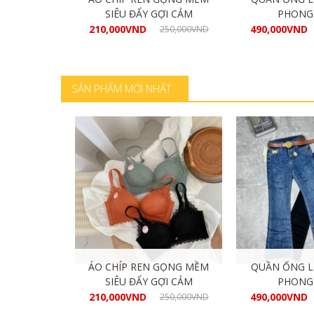
SIÊU ĐẨY GỢI CẢM
PHONG
210,000
VND
490,000
VND
350,000
VND
250,000
VND
hàng
Mua hàng
Mua
SẢN PHẨM MỚI NHẤT
N 1000ML
ÁO CHÍP REN GỌNG MỀM
QUẦN ỐNG L
SIÊU ĐẨY GỢI CẢM
PHONG
210,000
VND
490,000
VND
60,000
VND
250,000
VND