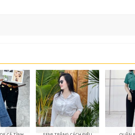
OE CÁ TÍNH
SEMI TRẮNG CÁCH ĐIỆU
QUẦN B