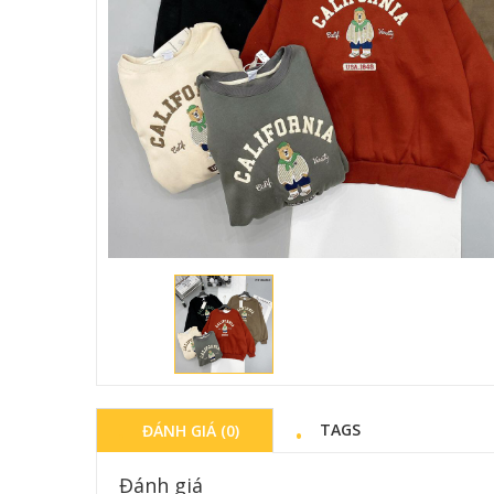
ÁO NỈ QUẢNG C
270,000
VND
Mua 
TAGS
ĐÁNH GIÁ (0)
Đánh giá