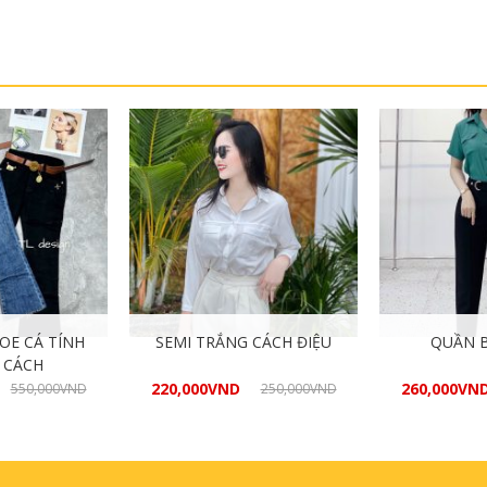
 hàng
Mua hàng
M
OE CÁ TÍNH
SEMI TRẮNG CÁCH ĐIỆU
QUẦN B
 CÁCH
220,000
VND
260,000
VN
550,000
VND
250,000
VND
 hàng
Mua hàng
M