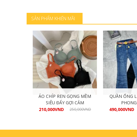
hàng
Mua hàng
Mua
SẢN PHẨM KHIẾN MÃI
N 1000ML
ÁO CHÍP REN GỌNG MỀM
QUẦN ỐNG L
SIÊU ĐẨY GỢI CẢM
PHONG
210,000
VND
490,000
VND
60,000
VND
250,000
VND
hàng
Mua hàng
Mua