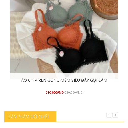
ÁO CHÍP REN GỌNG MỀM SIÊU ĐẨY GỢI CẢM
210,000
VND
250,000
VND
Mua hàng
SẢN PHẨM MỚI NHẤT