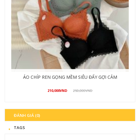
QUẦN ỐNG LOE CÁ TÍNH PHONG CÁCH
490,000
VND
550,000
VND
Mua hàng
ĐÁNH GIÁ (0)
TAGS