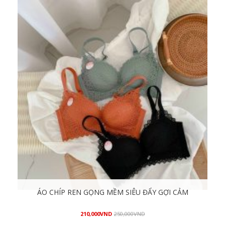
ÁO CHÍP REN GỌNG MỀM SIÊU ĐẨY GỢI CẢM
210,000
VND
250,000
VND