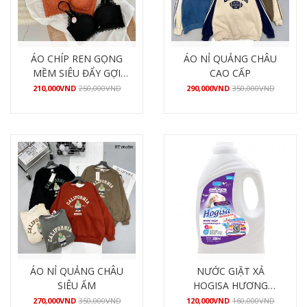
ÁO CHÍP REN GỌNG
ÁO NỈ QUẢNG CHÂU
MỀM SIÊU ĐẨY GỢI
CAO CẤP
CẢM
210,000
VND
250,000
VND
290,000
VND
350,000
VND
Mua hàng
Mua hàng
ÁO NỈ QUẢNG CHÂU
NƯỚC GIẶT XẢ
SIÊU ẤM
HOGISA HƯƠNG
HẠNH PHÚC 3200ML
270,000
VND
350,000
VND
120,000
VND
160,000
VND