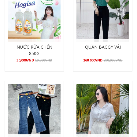
NƯỚC RỬA CHÉN
QUẦN BAGGY VẢI
850G
30,000
VND
50,000
VND
260,000
VND
290,000
VND
Mua hàng
Mua hàng