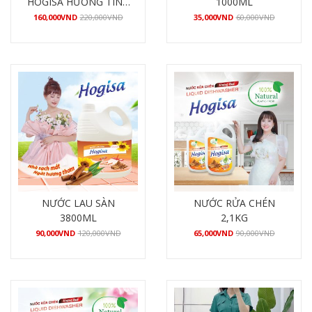
HOGISA HƯƠNG TÌNH
1000ML
YÊU 4800ML
160,000
VND
220,000
VND
35,000
VND
60,000
VND
Mua hàng
Mua hàng
NƯỚC LAU SÀN
NƯỚC RỬA CHÉN
3800ML
2,1KG
90,000
VND
120,000
VND
65,000
VND
90,000
VND
Mua hàng
Mua hàng