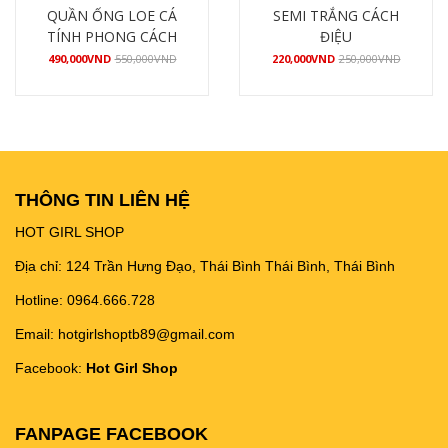
QUẦN ỐNG LOE CÁ
SEMI TRẮNG CÁCH
TÍNH PHONG CÁCH
ĐIỆU
490,000
VND
550,000
VND
220,000
VND
250,000
VND
Mua hàng
Mua hàng
THÔNG TIN LIÊN HỆ
HOT GIRL SHOP
Địa chỉ: 124 Trần Hưng Đạo, Thái Bình Thái Bình, Thái Bình
Hotline: 0964.666.728
Email: hotgirlshoptb89@gmail.com
Facebook:
Hot Girl Shop
FANPAGE FACEBOOK