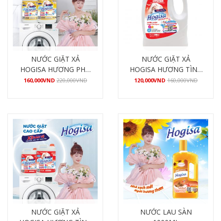
NƯỚC GIẶT XẢ
NƯỚC GIẶT XẢ
HOGISA HƯƠNG PHÚ
HOGISA HƯƠNG TÌNH
QUÝ 4800ML
YÊU 3200ML
160,000
VND
220,000
VND
120,000
VND
160,000
VND
Mua hàng
Mua hàng
NƯỚC GIẶT XẢ
NƯỚC LAU SÀN