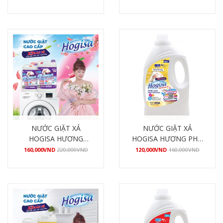
Mua hàng
Mua hàng
NƯỚC GIẶT XẢ
NƯỚC GIẶT XẢ
HOGISA HƯƠNG
HOGISA HƯƠNG PHÚ
HẠNH PHÚC 4800ML
QUÝ 3200ML
160,000
VND
220,000
VND
120,000
VND
160,000
VND
Mua hàng
Mua hàng